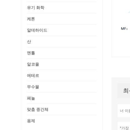
유기 화학
케톤
알데하이드
산
멘톨
알코올
에테르
무수물
최
페놀
맞춤 중간체
용제