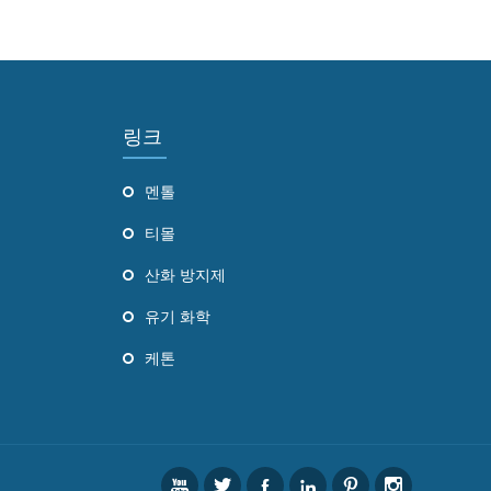
링크
멘톨
티몰
산화 방지제
유기 화학
케톤





