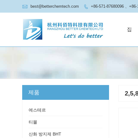

best@betterchemtech.com
+86-571-87680096 、+86-

집
제품
2,5
에스테르
티몰
산화 방지제 BHT