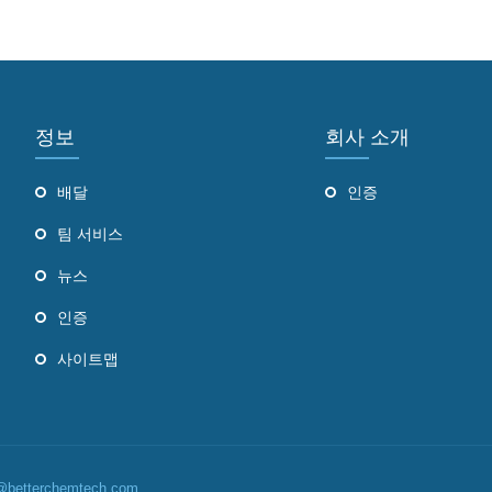
정보
회사 소개
배달
인증
팀 서비스
뉴스
인증
사이트맵
etterchemtech.com