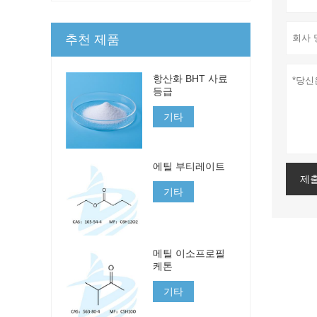
추천 제품
항산화 BHT 사료
등급
기타
에틸 부티레이트
제
기타
메틸 이소프로필
케톤
기타