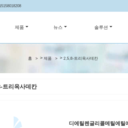
15158018208
제품
뉴스
솔루션
>
>
홈
>
제품
>
2,5,8-트리옥사데칸
,8-트리옥사데칸
디에틸렌글리콜메틸에틸