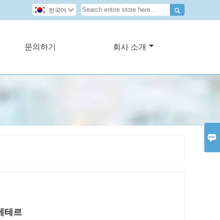

한국어

문의하기
회사 소개

에테르