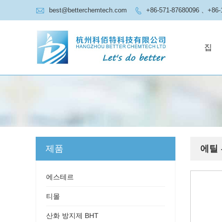

best@betterchemtech.com
+86-571-87680096 、+86-

집
제품
에틸
에스테르
티몰
산화 방지제 BHT