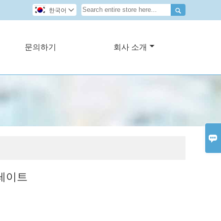

한국어

문의하기
회사 소개

레이트