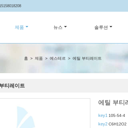
15158018208
제품
뉴스
솔루션
홈
>
제품
>
에스테르
>
에틸 부티레이트
 부티레이트
에틸 부티
key1
105-54-4
key2
C6H12O2