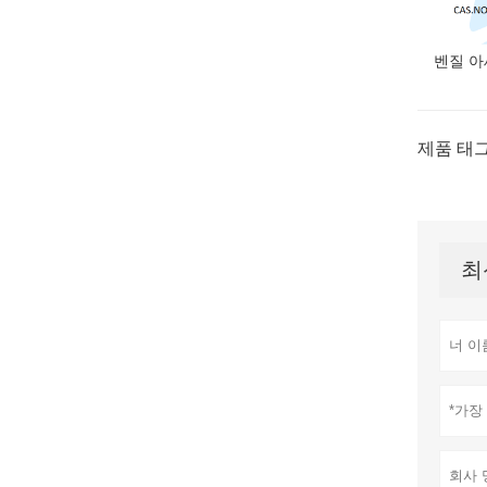
벤질 
제품 태그
최