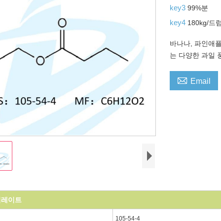
key3
99%분
key4
180kg/드
바나나, 파인애플
는 다양한 과일 

Email
티레이트
105-54-4