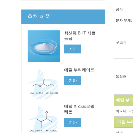
공식
추천 제품
분자 무게:
항산화 BHT 사료
등급
구조식:
기타
에틸 부티레이트
동의어:
기타
에틸 부
메틸 이소프로필
바나나, 파
케톤
에틸 부
기타
안건