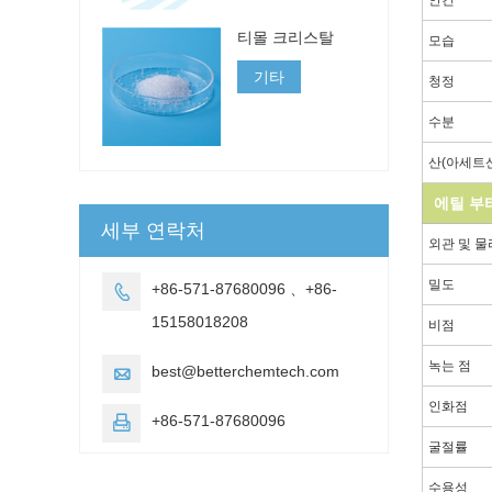
티몰 크리스탈
모습
기타
청정
수분
산(아세트
에틸 부
세부 연락처
외관 및 물
밀도
+86-571-87680096 、+86-

15158018208
비점
녹는 점
best@betterchemtech.com

인화점
+86-571-87680096

굴절률
수용성