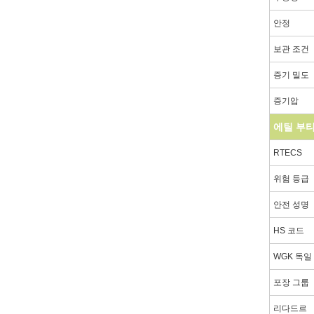
안정
보관 조건
증기 밀도
증기압
에틸 부티
RTECS
위험 등급
안전 성명
HS 코드
WGK 독일
포장 그룹
리다드르