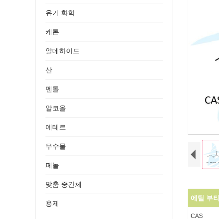
유기 화학
케톤
알데하이드
산
멘톨
알코올
에테르
무수물
페놀
맞춤 중간체
에틸 부
용제
CAS