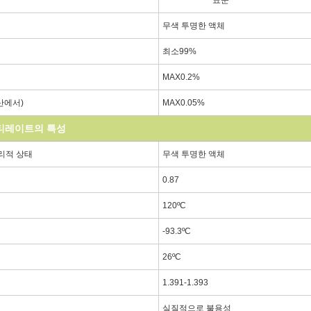
무색 투명한 액체
최소99%
MAX0.2%
산에서)
MAX0.05%
티레이트의 특성
리적 상태
무색 투명한 액체
0.87
120ºC
-93.3ºC
26ºC
1.391-1.393
실질적으로 불용성