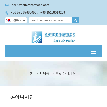

best@betterchemtech.com
+86-571-87680096 、+86-15158018208


한국어

Toggl
>
>
홈
>
제품
>
o-아니시딘
o-아니시딘