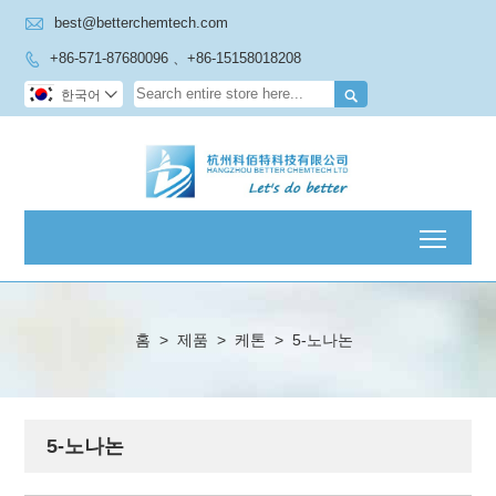

best@betterchemtech.com
+86-571-87680096 、+86-15158018208


한국어

Toggl
홈
>
제품
>
케톤
>
5-노나논
5-노나논