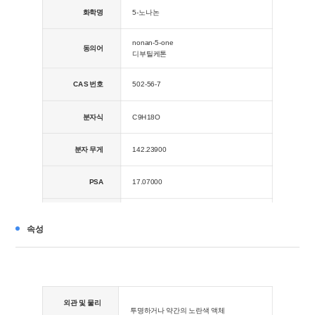
화학명
5-노나논
nonan-5-one
동의어
디부틸케톤
CAS 번호
502-56-7
분자식
C9H18O
분자 무게
142.23900
PSA
17.07000
로그P
2.93590
속성
외관 및 물리
투명하거나 약간의 노란색 액체