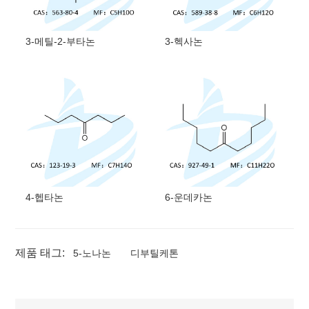
3-메틸-2-부타논
3-헥사논
4-헵타논
6-운데카논
제품 태그:
5-노나논
디부틸케톤