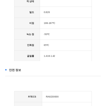
적 상태
밀도
0.826
비점
186-187ºC
녹는 점
-50ºC
인화점
65ºC
굴절률
1.418-1.42
안전 정보
RTECS
RA8230000