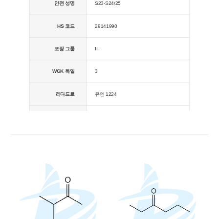
안전 성명
S23-S24/25
HS 코드
29141990
포장 그룹
III
WGK 독일
3
리다드르
유엔 1224
위험 진술
R20/21/22
위험 코드
Xn